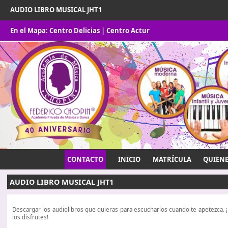
AUDIO LIBRO MUSICAL JHT1
En el Mapa:
Centro Delicias
|
Centro Actur
CONTACTO
INICIO
MATRÍCULA
QUIEN
AUDIO LIBRO MUSICAL JHT1
Descargar los audiolibros que quieras para escucharlos cuando te apetezca.
los disfrutes!