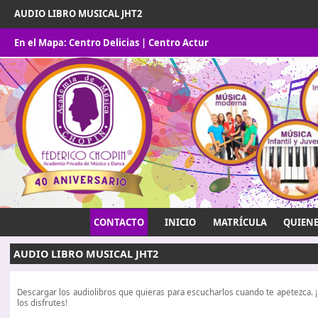
AUDIO LIBRO MUSICAL JHT2
En el Mapa:
Centro Delicias
|
Centro Actur
CONTACTO
INICIO
MATRÍCULA
QUIEN
AUDIO LIBRO MUSICAL JHT2
Descargar los audiolibros que quieras para escucharlos cuando te apetezca.
los disfrutes!