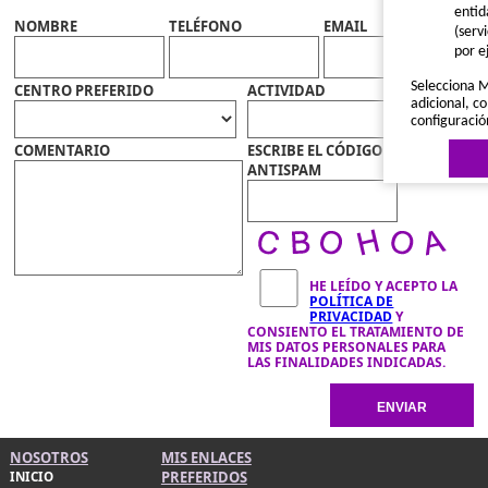
entid
NOMBRE
TELÉFONO
EMAIL
(serv
por e
Selecciona M
CENTRO PREFERIDO
ACTIVIDAD
adicional, co
configuració
COMENTARIO
ESCRIBE EL CÓDIGO
ANTISPAM
HE LEÍDO Y ACEPTO LA
POLÍTICA DE
Política de 
PRIVACIDAD
Y
CONSIENTO EL TRATAMIENTO DE
MIS DATOS PERSONALES PARA
LAS FINALIDADES INDICADAS.
NOSOTROS
MIS ENLACES
PREFERIDOS
INICIO