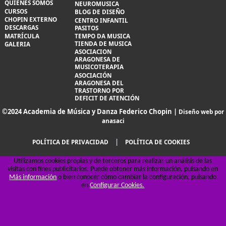
QUIENES SOMOS
NEUROMUSICA
CURSOS
BLOG DE DISEÑO
CHOPIN EXTERNO
CENTRO INFANTIL
DESCARGAS
PASITOS
MATRÍCULA
TEMPO DA MUSICA
TIENDA DE MUSICA
GALERIA
ASOCIACION
ARAGONESA DE
MUSICOTERAPIA
ASOCIACIÓN
ARAGONESA DEL
TRASTORNO POR
DEFICIT DE ATENCIÓN
©2024 Academia de Música y Danza Federico Chopin |
Diseño web por
anasaci
|
POLÍTICA DE PRIVACIDAD
POLÍTICA DE COOKIES
Utilizamos cookies propias y de terceros para realizar un análisis de las
visitas con fines publicitarios. Puede obtener más información, pulsando en
Más información
o bien conocer cómo cambiar la configuración, pulsando
en
Configurar Cookies.