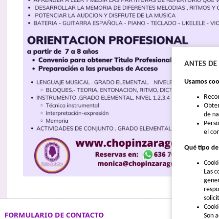
ANTES DE
Usamos cook
Reco
Obten
de n
Perso
el co
Qué tipo de
Cooki
Las c
gener
respo
solic
Cooki
FORMULARIO DE CONTACTO
Son a