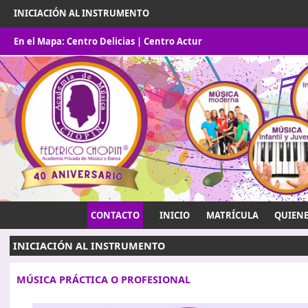
INICIACIÓN AL INSTRUMENTO
En el Mapa:
Centro Delicias
|
Centro Actur
CONTACTO
INICIO
MATRÍCULA
QUIEN
INICIACIÓN AL INSTRUMENTO
MÚSICA PRÁCTICA O PROFESIONAL