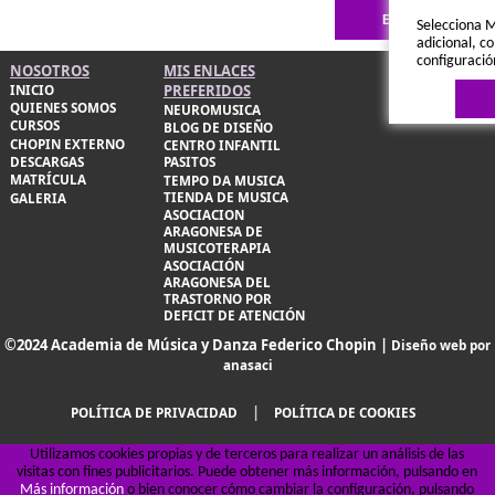
Selecciona M
adicional, co
configuració
NOSOTROS
MIS ENLACES
PREFERIDOS
INICIO
QUIENES SOMOS
NEUROMUSICA
CURSOS
BLOG DE DISEÑO
CHOPIN EXTERNO
CENTRO INFANTIL
DESCARGAS
PASITOS
MATRÍCULA
TEMPO DA MUSICA
TIENDA DE MUSICA
GALERIA
ASOCIACION
ARAGONESA DE
MUSICOTERAPIA
Política de 
ASOCIACIÓN
ARAGONESA DEL
TRASTORNO POR
DEFICIT DE ATENCIÓN
©2024 Academia de Música y Danza Federico Chopin |
Diseño web por
anasaci
|
POLÍTICA DE PRIVACIDAD
POLÍTICA DE COOKIES
Utilizamos cookies propias y de terceros para realizar un análisis de las
visitas con fines publicitarios. Puede obtener más información, pulsando en
Más información
o bien conocer cómo cambiar la configuración, pulsando