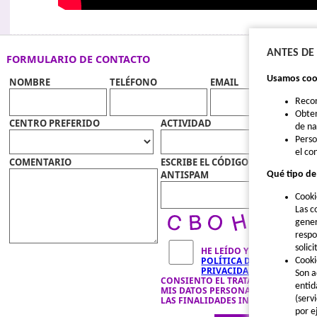
ANTES DE
FORMULARIO DE CONTACTO
Usamos cook
NOMBRE
TELÉFONO
EMAIL
Reco
Obten
CENTRO PREFERIDO
ACTIVIDAD
de n
Perso
el co
COMENTARIO
ESCRIBE EL CÓDIGO
ANTISPAM
Qué tipo de
Cooki
Las c
gener
respo
solic
HE LEÍDO Y ACEPTO LA
POLÍTICA DE
Cooki
PRIVACIDAD
Y
Son a
CONSIENTO EL TRATAMIENTO DE
entid
MIS DATOS PERSONALES PARA
(serv
LAS FINALIDADES INDICADAS.
por e