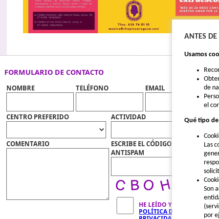
ANTES DE
Usamos cook
Reco
FORMULARIO DE CONTACTO
Obten
NOMBRE
TELÉFONO
EMAIL
de n
Perso
el co
CENTRO PREFERIDO
ACTIVIDAD
Qué tipo de
Cooki
COMENTARIO
ESCRIBE EL CÓDIGO
Las c
ANTISPAM
gener
respo
solic
Cooki
Son a
entid
HE LEÍDO Y ACEPTO LA
(serv
POLÍTICA DE
por e
PRIVACIDAD
Y