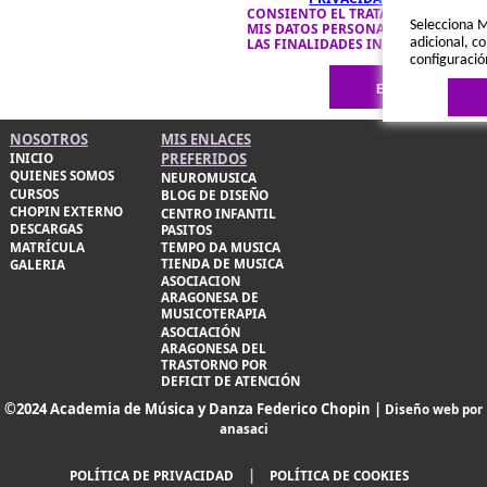
CONSIENTO EL TRATAMIENTO DE
Selecciona M
MIS DATOS PERSONALES PARA
LAS FINALIDADES INDICADAS.
adicional, co
configuració
NOSOTROS
MIS ENLACES
PREFERIDOS
INICIO
QUIENES SOMOS
NEUROMUSICA
CURSOS
BLOG DE DISEÑO
CHOPIN EXTERNO
CENTRO INFANTIL
DESCARGAS
PASITOS
MATRÍCULA
TEMPO DA MUSICA
Política de 
TIENDA DE MUSICA
GALERIA
ASOCIACION
ARAGONESA DE
MUSICOTERAPIA
ASOCIACIÓN
ARAGONESA DEL
TRASTORNO POR
DEFICIT DE ATENCIÓN
©2024 Academia de Música y Danza Federico Chopin |
Diseño web por
anasaci
|
POLÍTICA DE PRIVACIDAD
POLÍTICA DE COOKIES