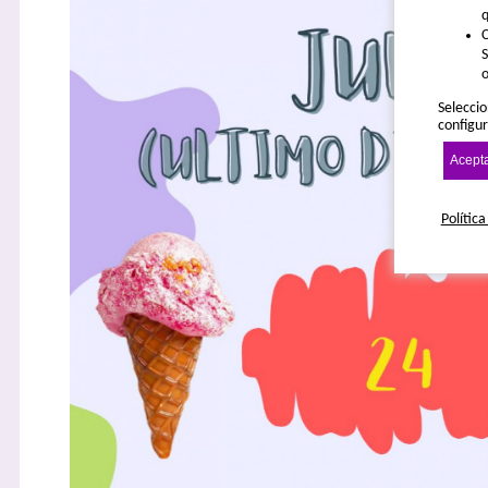
q
C
S
o
Seleccio
configur
Acepta
Política