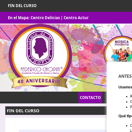
FIN DEL CURSO
En el Mapa:
Centro Delicias
|
Centro Actur
ANTES
Usamos 
CONTACTO
INICIO
O
P
FIN DEL CURSO
Qué tip
C
L