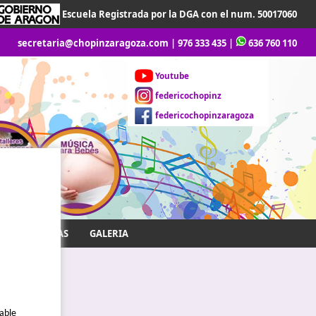
Escuela Registrada por la DGA con el num. 50017060
secretaria@chopinzaragoza.com
|
976 333 435
|
636 760 110
Youtube
federicochopinz
federicochopinzaragoza
DESCARGAS
GALERIA
sable