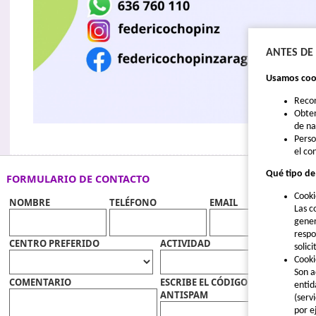
ANTES DE
Usamos cook
Reco
Obten
de n
Perso
el co
Qué tipo de
FORMULARIO DE CONTACTO
Cooki
NOMBRE
TELÉFONO
EMAIL
Las c
gener
respo
CENTRO PREFERIDO
ACTIVIDAD
solic
Cooki
Son a
COMENTARIO
ESCRIBE EL CÓDIGO
entid
ANTISPAM
(serv
por e