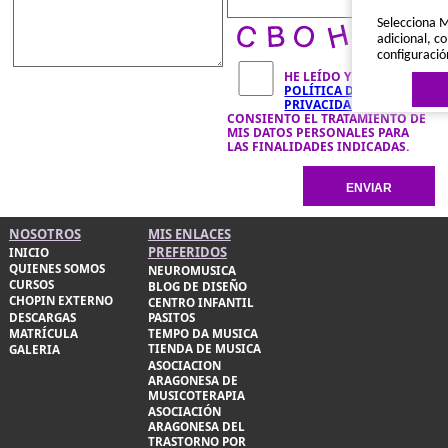
Selecciona M
adicional, co
configuració
HE LEÍDO Y ACEPTO LA
POLÍTICA DE
PRIVACIDAD
Y
CONSIENTO EL TRATAMIENTO DE
MIS DATOS PERSONALES PARA
LAS FINALIDADES INDICADAS.
Política de 
NOSOTROS
MIS ENLACES
PREFERIDOS
INICIO
QUIENES SOMOS
NEUROMUSICA
CURSOS
BLOG DE DISEÑO
CHOPIN EXTERNO
CENTRO INFANTIL
DESCARGAS
PASITOS
MATRÍCULA
TEMPO DA MUSICA
TIENDA DE MUSICA
GALERIA
ASOCIACION
ARAGONESA DE
MUSICOTERAPIA
ASOCIACIÓN
ARAGONESA DEL
TRASTORNO POR