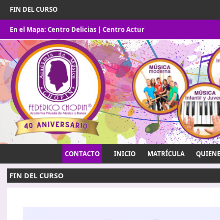
FIN DEL CURSO
En el Mapa:
Centro Delicias
|
Centro Actur
CONTACTO
INICIO
MATRÍCULA
QUIEN
FIN DEL CURSO