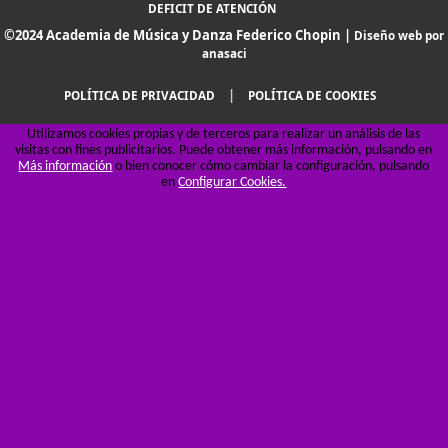
DEFICIT DE ATENCIÓN
©2024 Academia de Música y Danza Federico Chopin |
Diseño web por
anasaci
|
POLÍTICA DE PRIVACIDAD
POLÍTICA DE COOKIES
Utilizamos cookies propias y de terceros para realizar un análisis de las
visitas con fines publicitarios. Puede obtener más información, pulsando en
Más información
o bien conocer cómo cambiar la configuración, pulsando
en
Configurar Cookies.