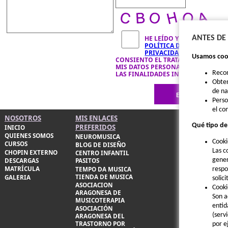
HE LEÍDO Y ACEPTO LA
ANTES DE
POLÍTICA DE
PRIVACIDAD
Y
Usamos cook
CONSIENTO EL TRATAMIENTO DE
MIS DATOS PERSONALES PARA
Reco
LAS FINALIDADES INDICADAS.
Obten
de n
Perso
el co
NOSOTROS
MIS ENLACES
Qué tipo de
PREFERIDOS
INICIO
QUIENES SOMOS
NEUROMUSICA
Cooki
CURSOS
BLOG DE DISEÑO
Las c
CHOPIN EXTERNO
CENTRO INFANTIL
gener
DESCARGAS
PASITOS
MATRÍCULA
respo
TEMPO DA MUSICA
TIENDA DE MUSICA
GALERIA
solic
ASOCIACION
Cooki
ARAGONESA DE
Son a
MUSICOTERAPIA
entid
ASOCIACIÓN
(serv
ARAGONESA DEL
TRASTORNO POR
por e