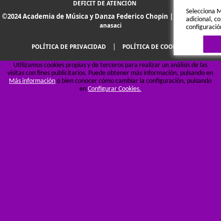
DEFICIT DE ATENCIÓN
Selecciona M
©2024 Academia de Música y Danza Federico Chopin |
Diseño web por
adicional, co
anasaci
configuració
|
POLÍTICA DE PRIVACIDAD
POLÍTICA DE COOKIES
Utilizamos cookies propias y de terceros para realizar un análisis de las
visitas con fines publicitarios. Puede obtener más información, pulsando en
Más información
o bien conocer cómo cambiar la configuración, pulsando
en
Configurar Cookies.
Política de 