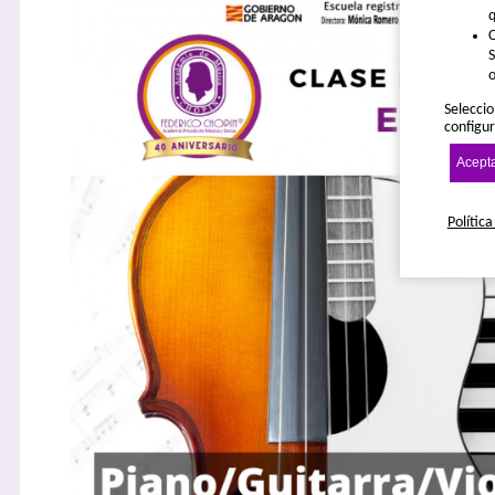
q
C
S
o
Seleccio
configur
Acepta
Política