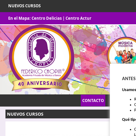
NUEVOS CURSOS
En el Mapa:
Centro Delicias
|
Centro Actur
ANTES
Usamos 
CONTACTO
INICIO
O
P
NUEVOS CURSOS
Qué tip
C
L