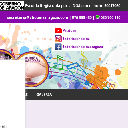
Escuela Registrada por la DGA con el num. 50017060
secretaria@chopinzaragoza.com
|
976 333 435
|
636 760 110
Youtube
federicochopinz
federicochopinzaragoza
DESCARGAS
GALERIA
sable