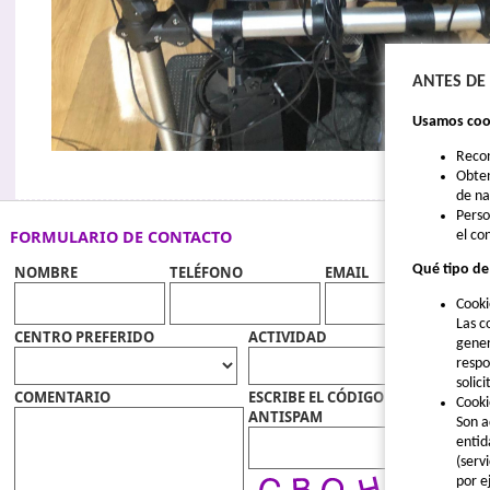
ANTES DE
Usamos cook
Reco
Obten
de n
Perso
FORMULARIO DE CONTACTO
el co
Qué tipo de
NOMBRE
TELÉFONO
EMAIL
Cooki
Las c
CENTRO PREFERIDO
ACTIVIDAD
gener
respo
solic
COMENTARIO
ESCRIBE EL CÓDIGO
Cooki
ANTISPAM
Son a
entid
(serv
por e