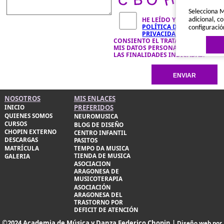
Selecciona M
HE LEÍDO Y ACEPTO LA
adicional, co
POLÍTICA DE
configuració
PRIVACIDAD
Y
CONSIENTO EL TRATAMIENTO DE
MIS DATOS PERSONALES PARA
LAS FINALIDADES INDICADAS.
NOSOTROS
MIS ENLACES
PREFERIDOS
INICIO
QUIENES SOMOS
Política de 
NEUROMUSICA
CURSOS
BLOG DE DISEÑO
CHOPIN EXTERNO
CENTRO INFANTIL
DESCARGAS
PASITOS
MATRÍCULA
TEMPO DA MUSICA
TIENDA DE MUSICA
GALERIA
ASOCIACION
ARAGONESA DE
MUSICOTERAPIA
ASOCIACIÓN
ARAGONESA DEL
TRASTORNO POR
DEFICIT DE ATENCIÓN
©2024 Academia de Música y Danza Federico Chopin |
Diseño web por