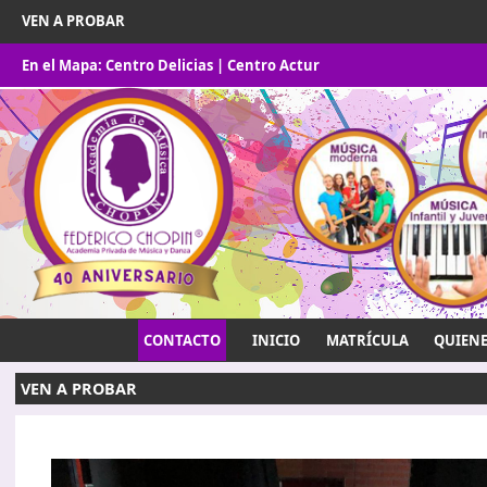
VEN A PROBAR
En el Mapa:
Centro Delicias
|
Centro Actur
CONTACTO
INICIO
MATRÍCULA
QUIEN
VEN A PROBAR